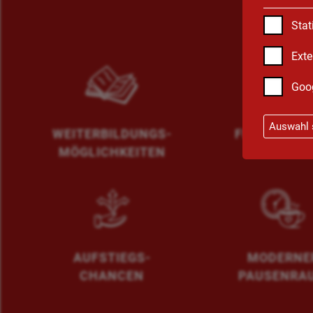
Stat
Exte
Goo
Auswahl 
WEITERBILDUNGS-
FIRMENWA
MÖGLICHKEITEN
AUFSTIEGS-
MODERNE
CHANCEN
PAUSENRA