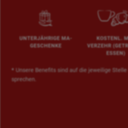
UNTERJÄHRIGE MA-
KOSTENL. 
GESCHENKE
VERZEHR (GET
ESSEN)
*
Unsere Benefits sind auf die jeweilige Stel
sprechen.