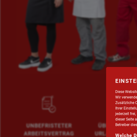
EINSTE
Diese Websit
Wir verwenden
Zusätzliche 
Ihrer Einstel
jederzeit fre
dieser Seite 
UNBEFRISTETER
ÜBERTARIFLI
Betreiber die
ARBEITSVERTRAG
URLAUBSANS
Welche D