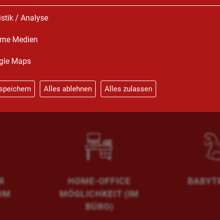
n.
istik / Analyse
rne Medien
gle Maps
speichern
Alles ablehnen
Alles zulassen
GEN
MODERNER
LAPTOP,
JOB FINDEN
ARBEITSPLATZ
C
R
HOME-OFFICE
BABYT
UM
MÖGLICHKEIT (IM
BÜRO)