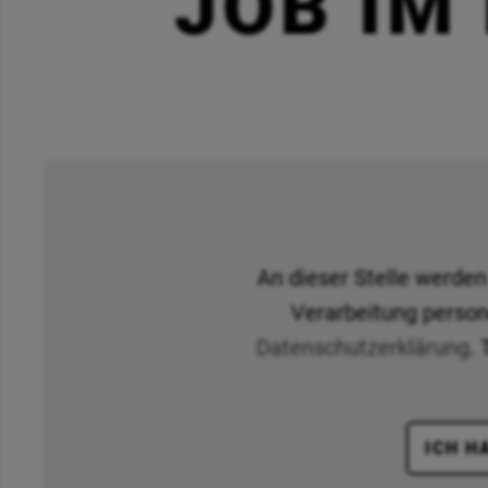
JOB IM 
An dieser Stelle werde
Verarbeitung person
Datenschutzerklärung
.
ICH H