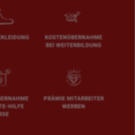
EKLEIDUNG
KOSTENÜBERNAHME
BEI WEITERBILDUNG
BERNAHME
PRÄMIE MITARBEITER
TE-HILFE
WERBEN
RSE