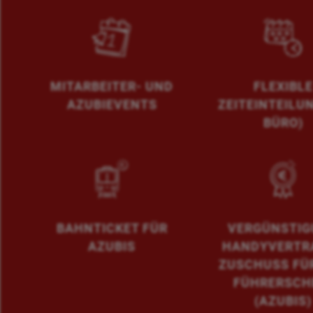
MITARBEITER- UND
FLEXIBLE
AZUBIEVENTS
ZEITEINTEILUN
BÜRO)
BAHNTICKET FÜR
VERGÜNSTI
AZUBIS
HANDYVERTRA
ZUSCHUSS FÜ
FÜHRERSCH
(AZUBIS)