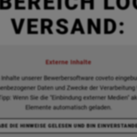
BEREICH LO
VERSAND:
Externe Inhalte
n Inhalte unserer Bewerbersoftware coveto eingebu
enbezogener Daten und Zwecke der Verarbeitung f
 Tipp: Wenn Sie die "Einbindung externer Medien" a
Elemente automatisch geladen.
ABE DIE HINWEISE GELESEN UND BIN EINVERSTAND