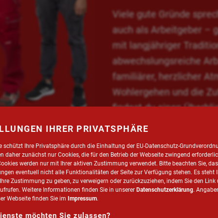
Viele gute Gründe sprec
auch als Arbeitgeber – 
mit langjähriger Traditio
abwechslungsreiche Arbe
familiärer, herzlicher 
Wohlergehen und die Zuf
findest du einen Überbli
LLUNGEN IHRER PRIVATSPHÄRE
e
r
h
ei
m
t
a
d
e schützt Ihre Privatsphäre durch die Einhaltung der EU-Datenschutz-Grundverord
 daher zunächst nur Cookies, die für den Betrieb der Webseite zwingend erforderlic
Cookies werden nur mit Ihrer aktiven Zustimmung verwendet. Bitte beachten Sie, das
lungen eventuell nicht alle Funktionalitäten der Seite zur Verfügung stehen. Es steht 
i, Ihre Zustimmung zu geben, zu verweigern oder zurückzuziehen, indem Sie den Link
aufrufen. Weitere Informationen finden Sie in unserer
Datenschutzerklärung
. Angabe
CHER
ÜBERTARIFLICHE
50% PE
ser Webseite finden Sie im
Impressum
.
PRUCH
BEZAHLUNG
RAB
ienste möchten Sie zulassen?