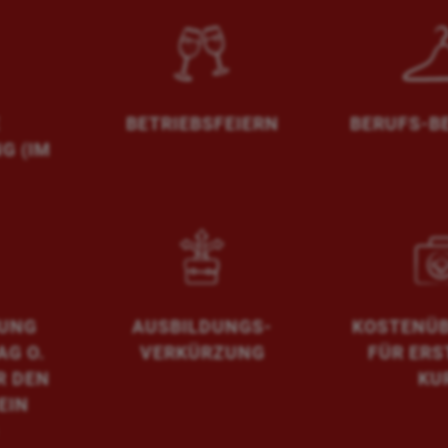
BETRIEBSFEIERN
BERUFS-B
G (IM
GUNG
AUSBILDUNGS-
KOSTENÜ
G O.
VERKÜRZUNG
FÜR ERS
R DEN
KU
EIN